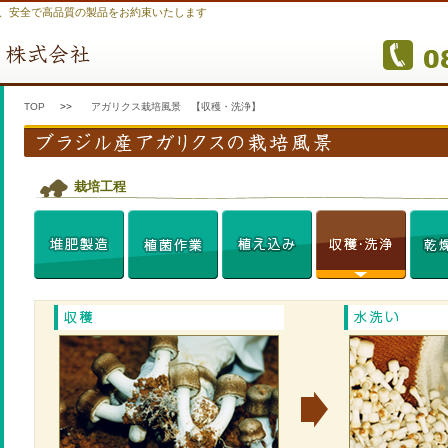
、安全で高品質の製品をお約束いたします
TOP
>>
アガリクス栽培風景 【収穫・洗浄】
栽培工程