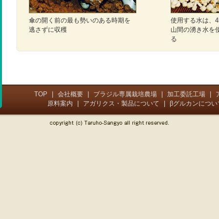
傘の開く前の最も勢いのある時期を
使用する水は、4
逃さずに収穫
山間の湧き水を
る
TOP
|
会社概要
|
ブラジル専属栽培農場
|
加工委託工場
|
原料案内
|
アガリクス・製品について
|
βグルカンについ