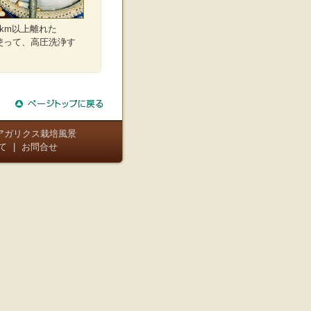
km以上離れた
使って、高圧洗浄す
アガリクス栽培風景
て
|
お問合せ